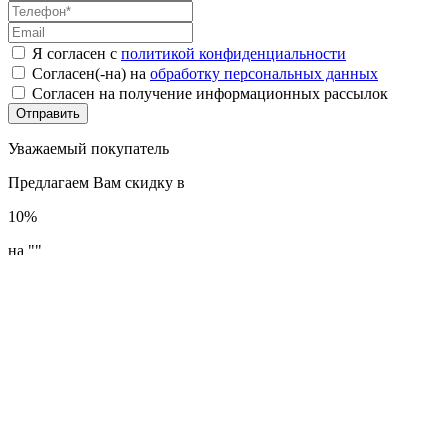
Я согласен с
политикой конфиденциальности
Согласен(-на) на
обработку персональных данных
Согласен на получение информационных рассылок
Уважаемый покупатель
Предлагаем Вам скидку в
10%
на "
"
при заказе через корзину с доставкой.
Предложение действительно в течении 12 часов
Получить скидку
Продолжая работу с сайтом, вы подтверждаете использование
сайтом cookies вашего браузера с целью улучшить
предложения и сервис на основе ваших предпочтений и
интересов.