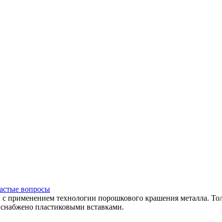
астые вопросы
и с применением технологии порошкового крашения металла. То
 снабжено пластиковыми вставками.