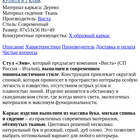
КУПИТЬ В 1 КЛИК
Материал каркаса:
Дерево
Материал сидения:
Ткань
Производитель:
Виста
Стиль:
Современный
Размер:
87х53х56 Hs=49
Конкурентные преимущества:
Х-образный каркас
Описание
Характеристики
Производитель
Доставка и оплата
Частые вопросы
Стул «Эми»
, который предлагает компания «Виста» (СП
Россия – Италия),
выполнен в современном
минималистичном стиле
. Конструкция привлекает округлой
спинкой, которая привносит в пространство интерьера особую
легкость и изящество, отсутствием острых углов и
плавностью линий. Изделие впишется в обстановку в
скандинавском стиле, где всегда много света, экологичных
материалов и максимум функциональности.
Каркас изделия выполнен из массива бука
,
мягкая спинка
и сидение
– из практичных современных материалов,
обтянутых тканью
. Цветовых решений несколько:
натуральный бук и розовый, серый, дуб олово. Это позволяет
выбрать оптимальный вариант для любого интерьера.