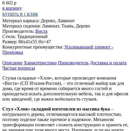
6 602
р
в корзину
КУПИТЬ В 1 КЛИК
Материал каркаса:
Дерево, Ламинат
Материал сидения:
Ламинат, Ткань, Дерево
Производитель:
Виста
Стиль:
Традиционный
Размер:
86х41х55 Hs=47
Конкурентные преимущества:
Усиливающий элемент -
Проножка
Описание
Характеристики
Производитель
Доставка и оплата
Частые вопросы
Стулья складные «Хлоя», которые производит компания
«Виста» (СП Италия-Россия), – это отличный выбор как для
дома, где время от времени собирается много гостей и
приходиться искать дополнительную мебель, так и для офисов
или заведений, где важна мобильность стульев.
Стул «Хлоя» складной изготовлен из массива бука
–
натурального дерева, отличающегося высокой плотностью,
поэтому изделие также прочное и надежное. Механизм
трансформации позволяет сложить конструкцию и хранить ее,
не занимая при этом много места. Например, если вы ищете